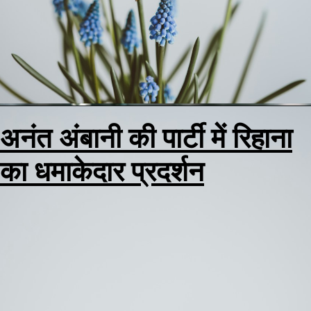
अनंत अंबानी की पार्टी में रिहाना
अनंत अंबानी और राधिका मरचेंट
का धमाकेदार प्रदर्शन
का प्री वेडिंग फंक्शन जामनगर मे
हुआ