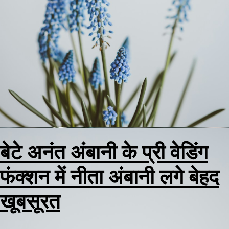
बेटे अनंत अंबानी के प्री वेडिंग
अनंत अंबानी और राधिका मरचेंट
फंक्शन में नीता अंबानी लगे बेहद
का प्री वेडिंग फंक्शन जामनगर मे
खूबसूरत
हुआ