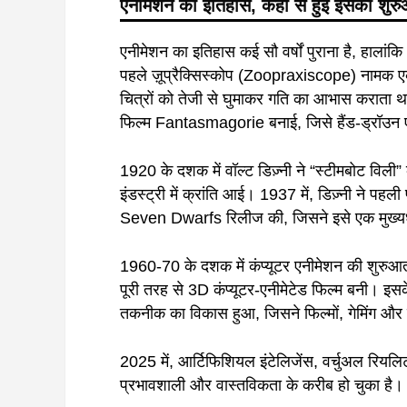
एनीमेशन
का
इतिहास
,
कहां
से
हुई
इसकी
शुर
एनीमेशन का इतिहास कई सौ वर्षों पुराना है, हालां
पहले ज़ूप्रैक्सिस्कोप (Zoopraxiscope) नामक ए
चित्रों को तेजी से घुमाकर गति का आभास कराता 
फिल्म Fantasmagorie बनाई, जिसे हैंड-ड्रॉउन 
1920 के दशक में वॉल्ट डिज़्नी ने “स्टीमबोट विल
इंडस्ट्री में क्रांति आई। 1937 में, डिज़्नी ने 
Seven Dwarfs रिलीज की, जिसने इसे एक मुख्यधा
1960-70 के दशक में कंप्यूटर एनीमेशन की शुरुआ
पूरी तरह से 3D कंप्यूटर-एनीमेटेड फिल्म बन
तकनीक का विकास हुआ, जिसने फिल्मों, गेमिंग और वि
2025 में, आर्टिफिशियल इंटेलिजेंस, वर्चुअल रिय
प्रभावशाली और वास्तविकता के करीब हो चुका है।