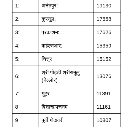
1:
अनंतपुर:
19130
2:
कुरनूल:
17658
3:
प्रकाशम:
17626
4:
वाईएसआर:
15359
5:
चित्तूर
15152
श्री पोट्टी श्रीरामुलु
6:
13076
(नेल्लोर)
7:
गुंटूर
11391
8
विशाखापत्तनम
11161
9
पूर्वी गोदावरी
10807