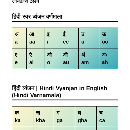
जानकारी देखेंगे।
हिंदी स्वर व्यंजन वर्णमाला
अ
आ
इ
ई
उ
ऊ
a
aa
i
ee
u
oo
ए
ऐ
ओ
औ
अं
अः
e
ai
o
au
am
ah
हिंदी व्यंजन | Hindi Vyanjan in English
(Hindi Varnamala)
क
ख
ग
घ
च
ka
kha
ga
gha
ca