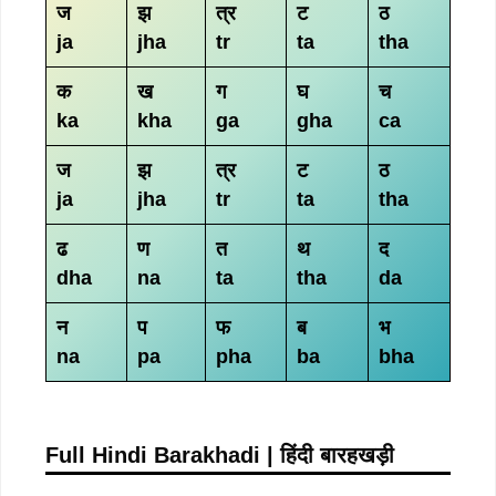
ज
झ
त्र
ट
ठ
ja
jha
tr
ta
tha
क
ख
ग
घ
च
ka
kha
ga
gha
ca
ज
झ
त्र
ट
ठ
ja
jha
tr
ta
tha
ढ
ण
त
थ
द
dha
na
ta
tha
da
न
प
फ
ब
भ
na
pa
pha
ba
bha
Full Hindi Barakhadi | हिंदी बारहखड़ी