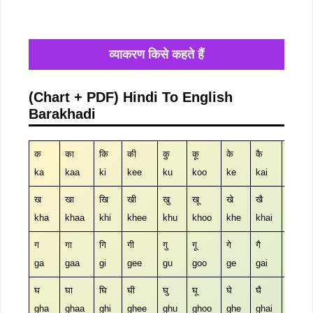
व्याकरण किसे कहते हैं
(Chart + PDF) Hindi To English
Barakhadi
क
का
कि
की
कु
कू
के
कै
को
ka
kaa
ki
kee
ku
koo
ke
kai
ko
ख
खा
खि
खी
खु
खू
खे
खै
खो
kha
khaa
khi
khee
khu
khoo
khe
khai
kho
ग
गा
गि
गी
गु
गू
गे
गै
गो
ga
gaa
gi
gee
gu
goo
ge
gai
go
घ
घा
घि
घी
घु
घू
घे
घै
घो
gha
ghaa
ghi
ghee
ghu
ghoo
ghe
ghai
gho