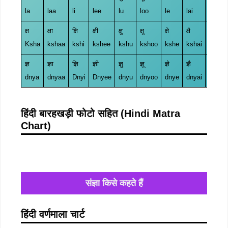
la
laa
li
lee
lu
loo
le
lai
lo
क्ष
क्षा
क्षि
क्षी
क्षु
क्षू
क्षे
क्षै
क्षो
Ksha
kshaa
kshi
kshee
kshu
kshoo
kshe
kshai
ksho
ज्ञ
ज्ञा
ज्ञि
ज्ञी
ज्ञु
ज्ञू
ज्ञे
ज्ञै
ज्ञो
dnya
dnyaa
Dnyi
Dnyee
dnyu
dnyoo
dnye
dnyai
dnyo
हिंदी बारहखड़ी फोटो सहित (Hindi Matra
Chart)
संज्ञा किसे कहते हैं
हिंदी वर्णमाला चार्ट