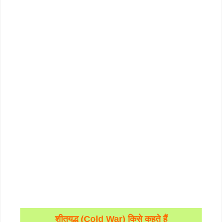
शीतयुद्ध (Cold War) किसे कहते हैं