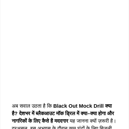
अब सवाल उठता है कि
Black Out Mock Drill
क्या
है
?
देशभर
में
ब्लैकआउट
मॉक
ड्रिल
में
क्या
–
क्या
होगा
और
नागरिकों
के
लिए
कैसे
है
मददगार
यह जानना क्यों ज़रूरी है।
दरअसल, इस अभ्यास के दौरान कुछ घंटों के लिए बिजली