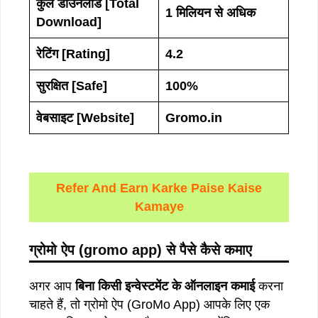
कुल
डाउनलोड [
Total
1
मिलियन
से
अधिक
Download]
रेटिंग [
Rating]
4.2
सुरक्षित [Safe]
100%
वेबसाइट
[Website]
Gromo.in
Refer And Earn Karke Paise Kaise
Kamaye
ग्रोमो
ऐप
(gromo app)
से
पैसे
कैसे
कमाए
अगर आप
बिना किसी इन्वेस्टमेंट के ऑनलाइन कमाई
करना
चाहते हैं, तो ग्रोमो ऐप (GroMo App) आपके लिए एक