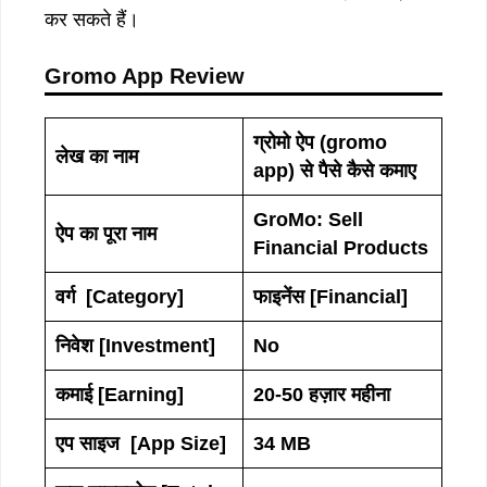
कर सकते हैं।
Gromo App Review
ग्रोमो
ऐप
(gromo
लेख
का
नाम
app)
से
पैसे
कैसे
कमाए
GroMo: Sell
ऐप
का
पूरा
नाम
Financial Products
वर्ग
[Category]
फाइनेंस
[Financial]
निवेश
[Investment]
No
कमाई
[Earning]
20-50
हज़ार
महीना
एप
साइज
[App Size]
34 MB